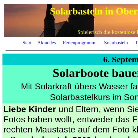
Solarbasteln in Obe
Spielerisch die kostenlose
Start
Aktuelles
Ferienprogramm
Solarbasteln
P
6. Septe
Solarboote baue
Mit Solarkraft übers Wasser f
Solarbastelkurs im S
Liebe Kinder
und Eltern, wenn Si
Fotos haben wollt, entweder das F
rechten Maustaste auf dem Foto 